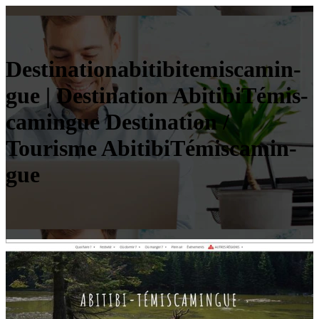
Destinationabitibitemisca­min­
gue | Destination AbitibiTémis­
ca­min­gue Destination /
Tourisme AbitibiTémis­ca­min­
gue