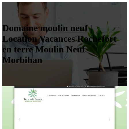
Domaine moulin neuf |
Location Vacances Rochefort
en terre Moulin Neuf
Morbihan