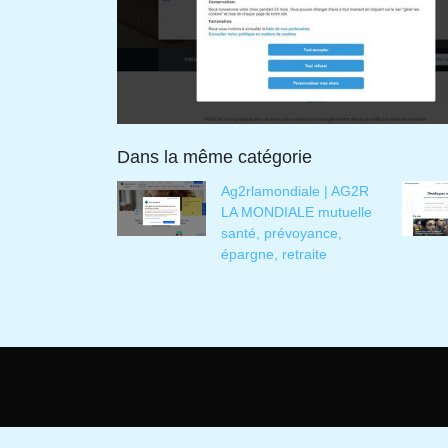
Dans la même catégorie
Ag2rlamondiale | AG2R
LA MONDIALE mutuelle
santé, prévoyance,
épargne, retraite