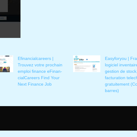
Efinan­cial­ca­reers |
Easyforyou | Fr
Trouvez votre prochain
logiciel inventair
emploi finance eFinan­
gestion de stock
cialCa­reers Find Your
facturation tele
Next Finance Job
gratuite­ment (C
barres)