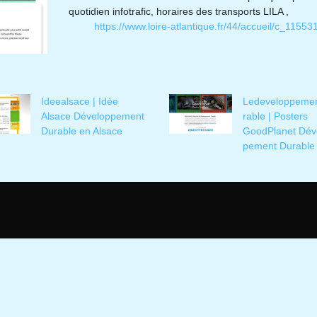
quotidien infotrafic, horaires des transports LILA ,
https://www.loire-atlantique.fr/44/accueil/c_11553
Ideealsace | Idée
Ledevelop­peme
Alsace Dévelop­pe­ment
rab­le | Posters
Durable en Alsace
GoodPlanet Dév
pe­ment Durable