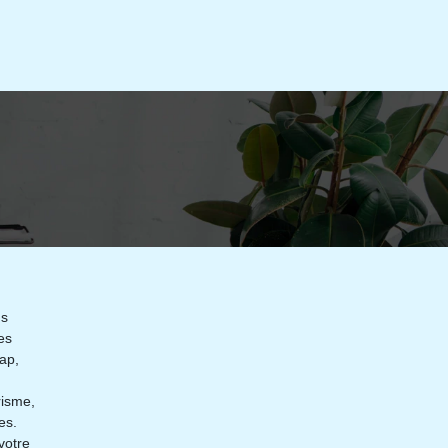
ns
es
ap,
risme,
es.
votre