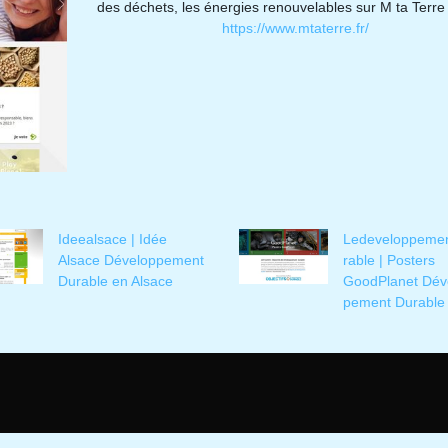
des déchets, les énergies renouvelables sur M ta Terre
https://www.mtaterre.fr/
Ideealsace | Idée
Ledevelop­peme
Alsace Dévelop­pe­ment
rab­le | Posters
Durable en Alsace
GoodPlanet Dév
pe­ment Durable