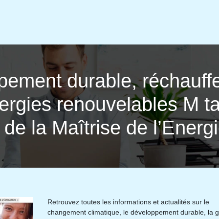
pe­ment durable, réchauffe
nergies renouve­lab­les M 
t de la Maîtrise de l’Energ
Retrouvez toutes les informations et actualités sur le
changement climatique, le développement durable, la g