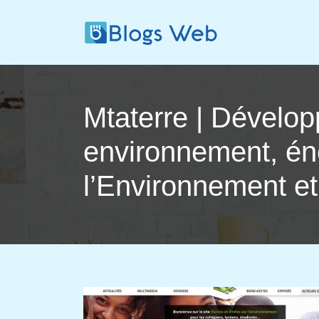
Mtaterre | Dévelop­
en­viron­ne­ment, é
l’En­viron­ne­ment e