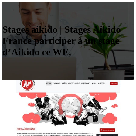
Stages aikido | Stages Aïkido
France participer à un stage
d’Aikido ce WE,