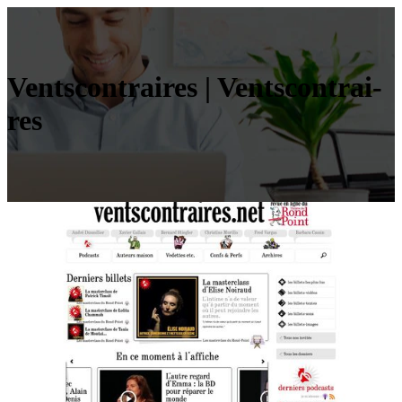
Vents­contrai­res | Vents­contrai­
res